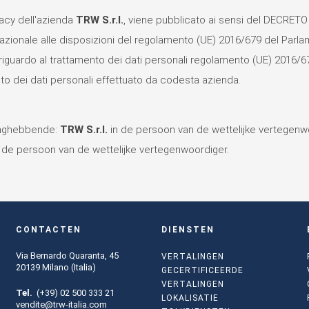
vacy dell'azienda
TRW S.r.l.
, viene pubblicato ai sensi del DECRETO
azionale alle disposizioni del regolamento (UE) 2016/679 del Parlam
riguardo al trattamento dei dati personali regolamento (UE) 2016/679, 
nto dei dati personali effettuato da codesta azienda.
anghebbende:
TRW S.r.l.
in de persoon van de wettelijke vertegenw
 de persoon van de wettelijke vertegenwoordiger.
CONTACTEN
DIENSTEN
Via Bernardo Quaranta, 45
VERTALINGEN
20139 Milano (Italia)
GECERTIFICEERDE
VERTALINGEN
Tel.
(+39) 02 500 333 21
LOKALISATIE
vendite@trw-italia.com