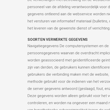
personeel van de afdeling verantwoordelijk voor 
gegevens ontleend aan de webservice worden nie
het versturen van informatief materiaal (bulletins
het leveren van de gewenste dienst of verrichting
SOORTEN VERWERKTE GEGEVENS
Navigatiegegevens De computersystemen en de so
persoonsgegevens waarvan de overdracht impliciet
worden geassocieerd met geïdentificeerde geïnter
zijn van derden, de gebruikers kunnen identific
gebruikers die verbinding maken met de website, d
methode gebruikt voor de indienen van het verzoe
de server gegevens antwoord (geslaagd, fout, en
Deze gegevens worden alleen gebruikt voor het ve
controleren, en worden na ongeveer een maand na
van hypothetische cybercriminaliteit tegen de we