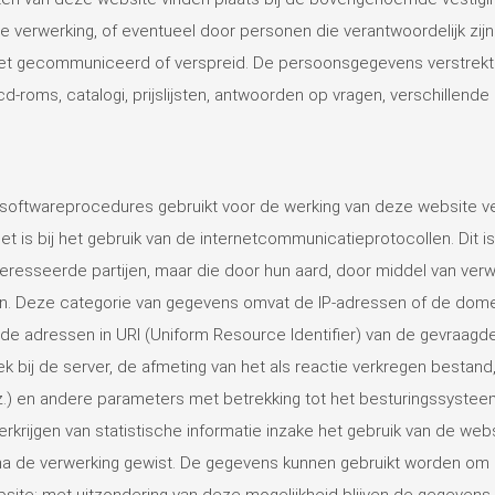
de verwerking, of eventueel door personen die verantwoordelijk z
t gecommuniceerd of verspreid. De persoonsgegevens verstrekt d
, cd-roms, catalogi, prijslijsten, antwoorden op vragen, verschillen
.
ftwareprocedures gebruikt voor de werking van deze website ver
 is bij het gebruik van de internetcommunicatieprotocollen. Dit is
esseerde partijen, maar die door hun aard, door middel van verwe
eren. Deze categorie van gegevens omvat de IP-adressen of de do
e adressen in URI (Uniform Resource Identifier) van de gevraagde 
k bij de server, de afmeting van het als reactie verkregen bestan
z.) en andere parameters met betrekking tot het besturingssystee
rkrijgen van statistische informatie inzake het gebruik van de we
 de verwerking gewist. De gegevens kunnen gebruikt worden om de 
bsite: met uitzondering van deze mogelijkheid blijven de gegevens