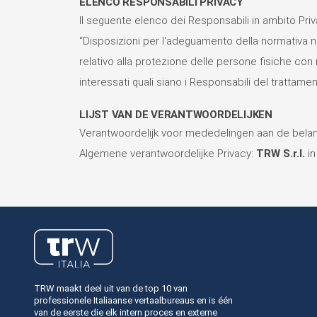
ELENCO RESPONSABILI PRIVACY
Il seguente elenco dei Responsabili in ambito Pri
“Disposizioni per l'adeguamento della normativa n
relativo alla protezione delle persone fisiche con 
interessati quali siano i Responsabili del trattame
LIJST VAN DE VERANTWOORDELIJKEN
Verantwoordelijk voor mededelingen aan de bel
Algemene verantwoordelijke Privacy:
TRW S.r.l.
in
TRW maakt deel uit van de top 10 van
professionele Italiaanse vertaalbureaus en is één
van de eerste die elk intern proces en externe