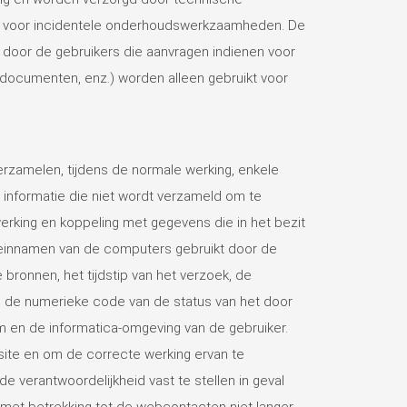
ijn voor incidentele onderhoudswerkzaamheden. De
oor de gebruikers die aanvragen indienen voor
de documenten, enz.) worden alleen gebruikt voor
zamelen, tijdens de normale werking, enkele
 informatie die niet wordt verzameld om te
rking en koppeling met gegevens die in het bezit
meinnamen van de computers gebruikt door de
bronnen, het tijdstip van het verzoek, de
d, de numerieke code van de status van het door
m en de informatica-omgeving van de gebruiker.
bsite en om de correcte werking ervan te
verantwoordelijkheid vast te stellen in geval
 met betrekking tot de webcontacten niet langer