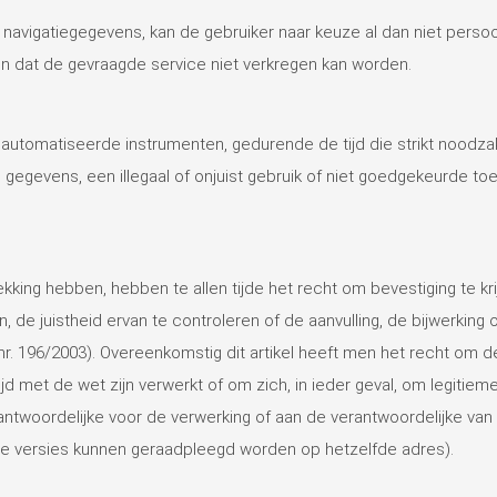
navigatiegegevens, kan de gebruiker naar keuze al dan niet perso
n dat de gevraagde service niet verkregen kan worden.
matiseerde instrumenten, gedurende de tijd die strikt noodzakel
e gegevens, een illegaal of onjuist gebruik of niet goedgekeurde 
ng hebben, hebben te allen tijde het recht om bevestiging te kri
e juistheid ervan te controleren of de aanvulling, de bijwerking of
t nr. 196/2003). Overeenkomstig dit artikel heeft men het recht om 
ijd met de wet zijn verwerkt of om zich, in ieder geval, om legitie
twoordelijke voor de verwerking of aan de verantwoordelijke van
de versies kunnen geraadpleegd worden op hetzelfde adres).