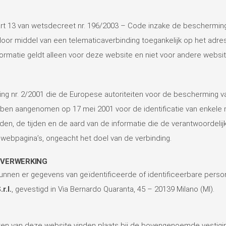
n art 13 van wetsdecreet nr. 196/2003 – Code inzake de bescherm
door middel van een telematicaverbinding toegankelijk op het adre
nformatie geldt alleen voor deze website en niet voor andere websi
ling nr. 2/2001 die de Europese autoriteiten voor de bescherming
hebben aangenomen op 17 mei 2001 voor de identificatie van enkele 
en, de tijden en de aard van de informatie die de verantwoordeli
ebpagina’s, ongeacht het doel van de verbinding.
SVERWERKING
kunnen er gegevens van geïdentificeerde of identificeerbare pers
r.l.
, gevestigd in Via Bernardo Quaranta, 45 – 20139 Milano (MI).
ten van deze website vinden plaats bij de bovengenoemde vestig