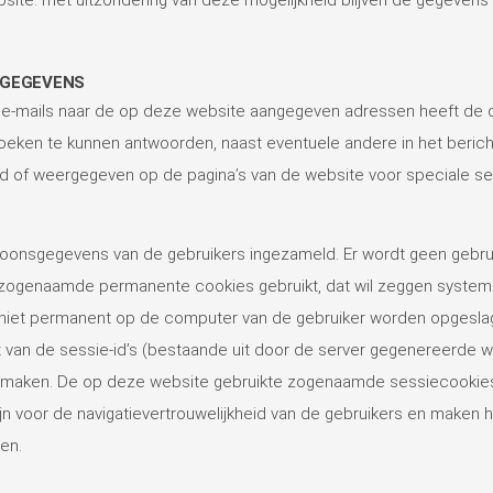
 GEGEVENS
 van e-mails naar de op deze website aangegeven adressen heeft de
zoeken te kunnen antwoorden, naast eventuele andere in het ber
ld of weergegeven op de pagina’s van de website voor speciale se
soonsgegevens van de gebruikers ingezameld. Er wordt geen gebru
r zogenaamde permanente cookies gebruikt, dat wil zeggen systeme
niet permanent op de computer van de gebruiker worden opgeslag
t van de sessie-id’s (bestaande uit door de server gegenereerde wil
 te maken. De op deze website gebruikte zogenaamde sessiecookies
ijn voor de navigatievertrouwelijkheid van de gebruikers en maken h
en.