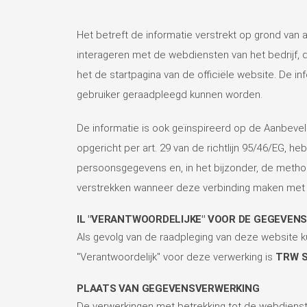
Het betreft de informatie verstrekt op grond va
interageren met de webdiensten van het bedrijf, 
het de startpagina van de officiële website. De i
gebruiker geraadpleegd kunnen worden.
De informatie is ook geïnspireerd op de Aanbeve
opgericht per art. 29 van de richtlijn 95/46/EG, 
persoonsgegevens en, in het bijzonder, de method
verstrekken wanneer deze verbinding maken met w
IL "VERANTWOORDELIJKE" VOOR DE GEGEVEN
Als gevolg van de raadpleging van deze website 
"Verantwoordelijk" voor deze verwerking is
TRW S.
PLAATS VAN GEGEVENSVERWERKING
De verwerkingen met betrekking tot de webdiens