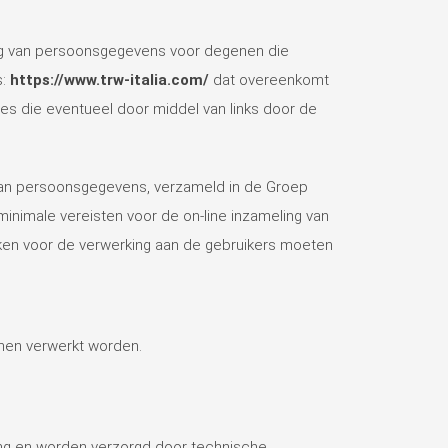
ing van persoonsgegevens voor degenen die
s:
https://www.trw-italia.com/
dat overeenkomt
tes die eventueel door middel van links door de
 van persoonsgegevens, verzameld in de Groep
minimale vereisten voor de on-line inzameling van
jken voor de verwerking aan de gebruikers moeten
onen verwerkt worden.
ing en worden verzorgd door technische