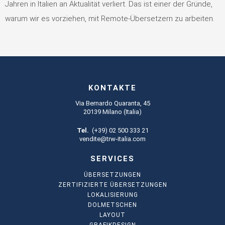
Jahren in Italien an Aktualität verliert. Das ist einer der Gründe,
warum wir es vorziehen, mit Remote-Übersetzern zu arbeiten.
KONTAKTE
Via Bernardo Quaranta, 45
20139 Milano (Italia)
Tel.
(+39) 02 500 333 21
vendite@trw-italia.com
SERVICES
ÜBERSETZUNGEN
ZERTIFIZIERTE ÜBERSETZUNGEN
LOKALISIERUNG
DOLMETSCHEN
LAYOUT